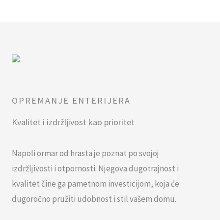
OPREMANJE ENTERIJERA
Kvalitet i izdržljivost kao prioritet
Napoli ormar od hrasta je poznat po svojoj
izdržljivosti i otpornosti. Njegova dugotrajnost i
kvalitet čine ga pametnom investicijom, koja će
dugoročno pružiti udobnost i stil vašem domu.