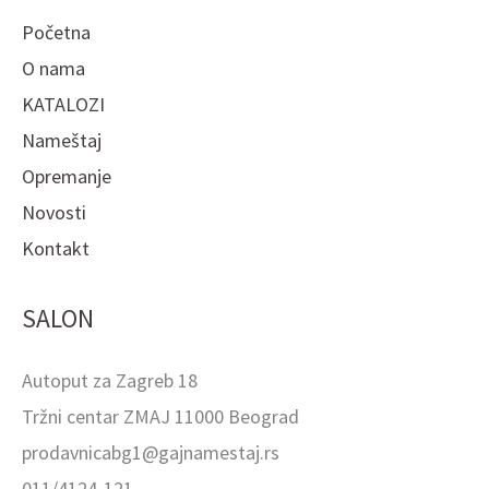
Početna
O nama
KATALOZI
Nameštaj
Opremanje
Novosti
Kontakt
SALON
Autoput za Zagreb 18
Tržni centar ZMAJ 11000 Beograd
prodavnicabg1@gajnamestaj.rs
011/4124-121