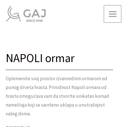
Skip
Mai
to
Men
content
NAPOLI ormar
Oplemenite svoj prostor izvanrednim ormarom od
punog drveta hrasta. Prirodnost Napoli ormara od
hrasta omogućava vam da stvorite unikatan komad
nameštaja koji se savršeno uklapa u unutrašnjost
vašeg doma.