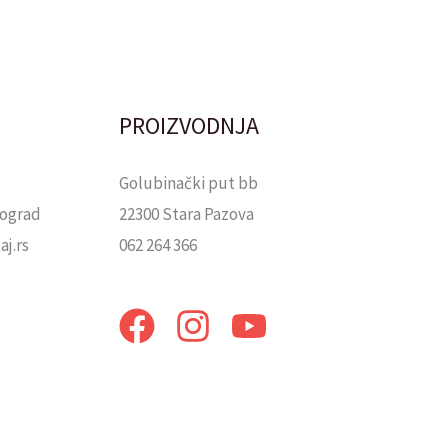
PROIZVODNJA
Golubinački put bb
eograd
22300 Stara Pazova
j.rs
062 264 366