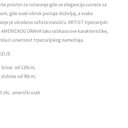
ite prostor za ručavanje gde se elegancija susreće sa
nom, gde svaki obrok postaje doživljaj, a svako
anje je ukrašeno sofisticiranošću. ARTIST trpezarijski
 AMERIČKOG ORAHA lako oslikava ove karakteristike,
nišući umetnost trpezarijskog nameštaja.
ZIJE:
širina: od 120cm;
dubina: od 90cm;
IJAL:
američki orah