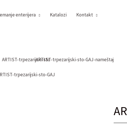
emanje enterijera
Katalozi
Kontakt
AR