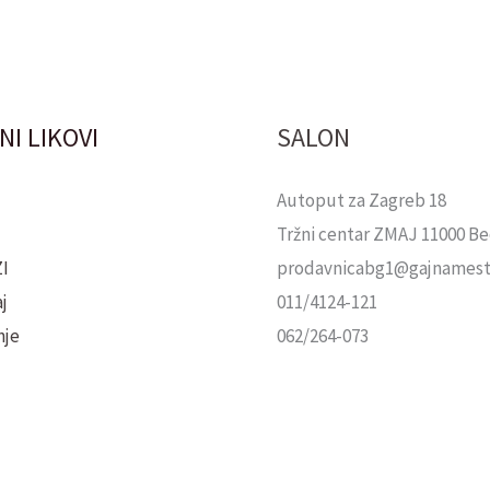
NI LIKOVI
SALON
Autoput za Zagreb 18
Tržni centar ZMAJ 11000 B
I
prodavnicabg1@gajnamesta
j
011/4124-121
nje
062/264-073