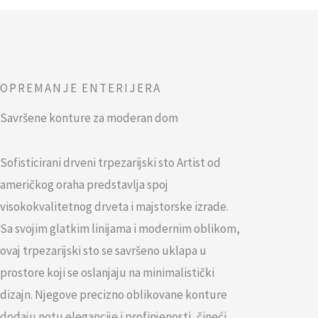
OPREMANJE ENTERIJERA
Savršene konture za moderan dom
Sofisticirani drveni trpezarijski sto Artist od
američkog oraha predstavlja spoj
visokokvalitetnog drveta i majstorske izrade.
Sa svojim glatkim linijama i modernim oblikom,
ovaj trpezarijski sto se savršeno uklapa u
prostore koji se oslanjaju na minimalistički
dizajn. Njegove precizno oblikovane konture
dodaju notu elegancije i profinjenosti, čineći